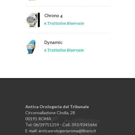
Chrono 4
€ Trattative Riservate
Dynamic
€ Trattative Riservate
Antica Orologeria del Tribunale
Circonvallazione Clodia, 28
00195 ROMA
Tel: 06/39751259 - Cell. 393/9345646
E-mail: anticaorologeriaroma@libero.it